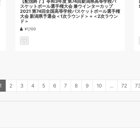
バ
【配信終了】令和3年度 第74回新潟県高等学校バ
スケットボール選手権大会 兼ウインターカップ
2021 第74回全国高等学校バスケットボール選手権
大会 新潟県予選会＜1次ラウンド＞＋＜2次ラウン
ド＞
¥1,100
1
2
3
4
5
6
7
8
9
10
...
72
7