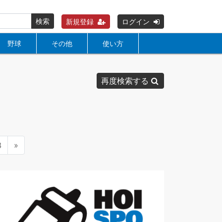
検索
新規登録
ログイン
野球
その他
使い方
再度検索する
3
»