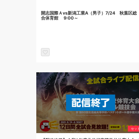
開志国際Ａvs新潟工業A（男子）7/24 秋葉区総
合体育館 9:00～
セッ