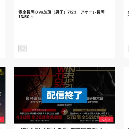
帝京長岡Ｂvs加茂（男子）7/23 アオーレ長岡
13:50～
ト
セット