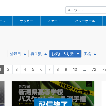
ール
サッカー
スケート
バレーボール
登録日
再生数
お気に入り数
価格
1
2
3
4
5
6
7
8
9
10
...
72
7