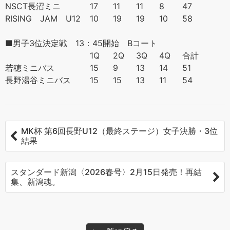
NSCT長沼ミニ
17
11
11
8
47
RISING JAM U12
10
19
19
10
58
■男子3位決定戦 13：45開始 Bコート
1Q
2Q
3Q
4Q
合計
若穂ミニバス
15
9
13
14
51
長野湯谷ミニバス
15
15
13
11
54
MK杯 第6回長野U12（最終ステージ）女子決勝・3位
結果
スタンダード新潟〈2026春号〉2月15日発売！再結
集、新潟魂。