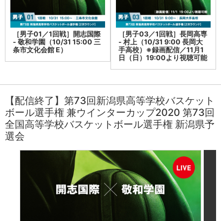
［男子01／1回戦］開志国際
［男子03／1回戦］長岡高専
- 敬和学園（10/31 15:00 三
- 村上（10/31 9:00 長岡大
条市文化会館 E）
手高校）※録画配信／11月1
日（日）19:00より視聴可能
【配信終了】第73回新潟県高等学校バスケット
ボール選手権 兼ウインターカップ2020 第73回
全国高等学校バスケットボール選手権 新潟県予
選会