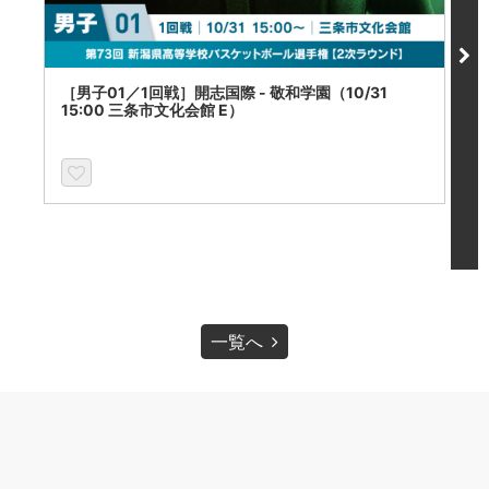
［男子01／1回戦］開志国際 - 敬和学園（10/31
［
15:00 三条市文化会館 E）
長
聴
一覧へ