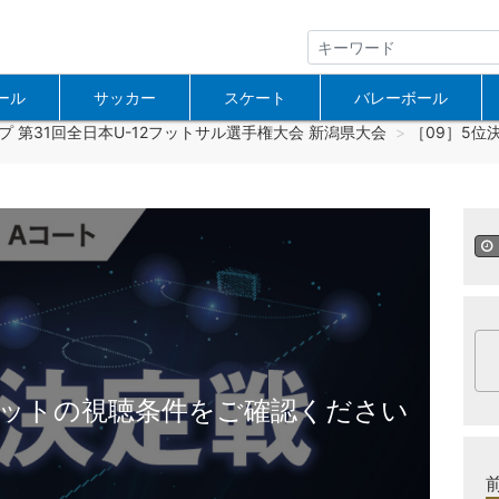
ール
サッカー
スケート
バレーボール
プ 第31回全日本U-12フットサル選手権大会 新潟県大会
［09］5位決
ットの視聴条件をご確認ください