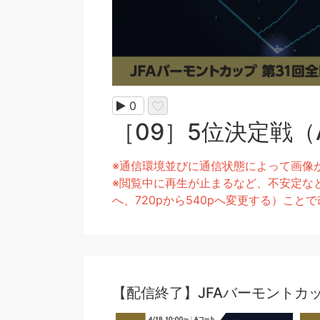
0
［09］5位決定戦（A
※通信環境並びに通信状態によって画像
※閲覧中に再生が止まるなど、不安定なと
へ、720pから540pへ変更する）こ
【配信終了】JFAバーモントカッ