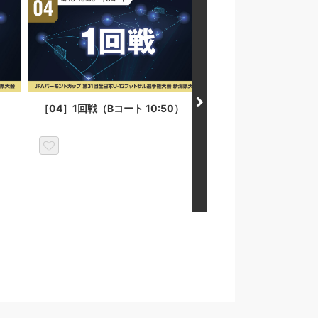
）
［04］1回戦（Bコート 10:50）
［05］敗者戦（Aコート