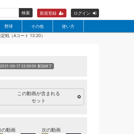
検索
新規登録
ログイン
野球
その他
使い方
定戦（Aコート 13:20）
2021-06-17 23:59:59
配信終了
この動画が含まれる
セット
前の動画
次の動画