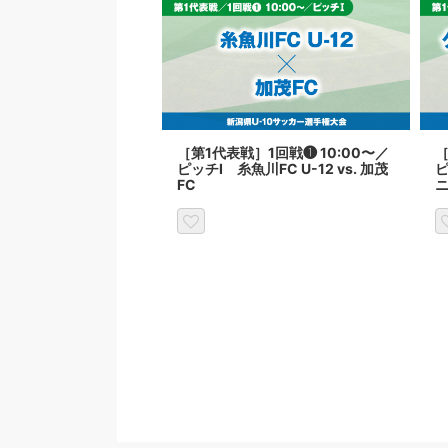
［第1代表戦］1回戦❶ 10:00〜／
［
ピッチⅠ 糸魚川FC U-12 vs. 加茂
FC
ニ