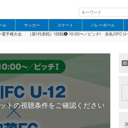
ール
サッカー
スケート
バレーボール
ー選手権大会
［第1代表戦］1回戦❶ 10:00〜／ピッチⅠ 糸魚川FC U-12
ットの視聴条件をご確認ください