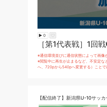
0
［第1代表戦］1回戦❶ 
※通信環境並びに通信状態によって画像
※閲覧中に再生が止まるなど、不安定なと
へ、720pから540pへ変更する）こ
【配信終了】新潟県U-10サッ