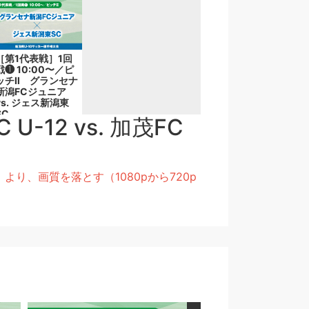
［第1代表戦］1回
戦❶ 10:00〜／ピ
ッチⅡ グランセナ
新潟FCジュニア
vs. ジェス新潟東
SC
-12 vs. 加茂FC
、画質を落とす（1080pから720p