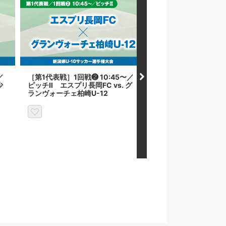
／
［第1代表戦］1回戦❷ 10:45〜／
［第1代表戦］フレ
少
ピッチⅡ エスプリ長岡FC vs. グ
❸ 12:10〜／ピッチ
ランヴォーチェ柏崎U-12
U-12 vs. ジェス新潟