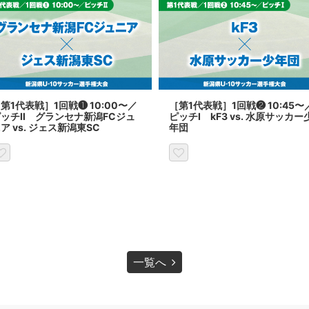
第1代表戦］1回戦❶ 10:00〜／
［第1代表戦］1回戦❷ 10:45〜
ピッチⅡ グランセナ新潟FCジュ
ピッチⅠ kF3 vs. 水原サッカー
ア vs. ジェス新潟東SC
年団
一覧へ