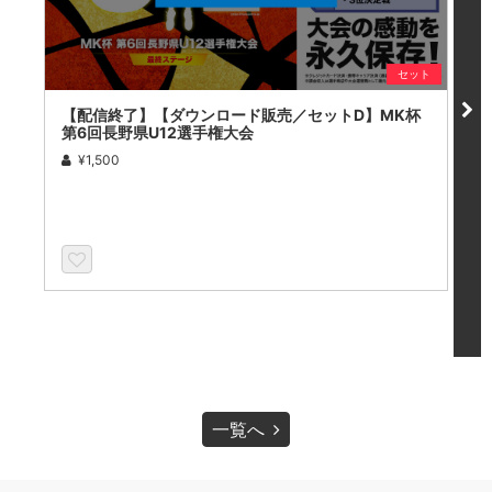
セット
【配信終了】【ダウンロード販売／セットD】MK杯
【
第6回長野県U12選手権大会
第
¥1,500
一覧へ