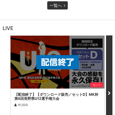
一覧へ
LIVE
セット
【配信終了】【ダウンロード販売／セットD】MK杯
【
第6回長野県U12選手権大会
第
¥1,500