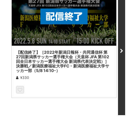
【配信終了】［2022年新潟日報杯・共同通信杯 第
【
27回新潟県サッカー選手権大会（天皇杯 JFA 第102
1
回全日本サッカー選手権大会 新潟県代表決定戦）］
決勝戦／新潟医療福祉大学FC - 新潟医療福祉大学サ
ッカー部（5/8 14:10-）
¥330