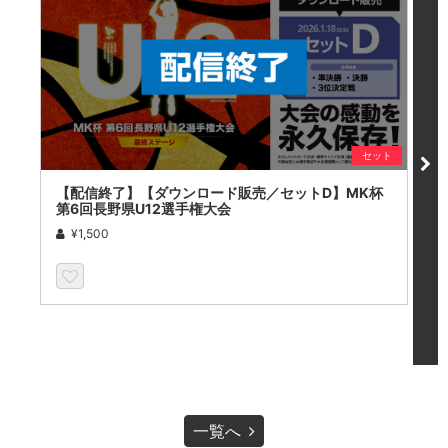
セット
【配信終了】【ダウンロード販売／セットD】MK杯
【
第6回長野県U12選手権大会
第
¥1,500
一覧へ