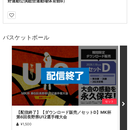
野運動公演総合運動場体育館B）
バスケットボール
セット
【配信終了】【ダウンロード販売／セットD】MK杯
【
第6回長野県U12選手権大会
第
¥1,500