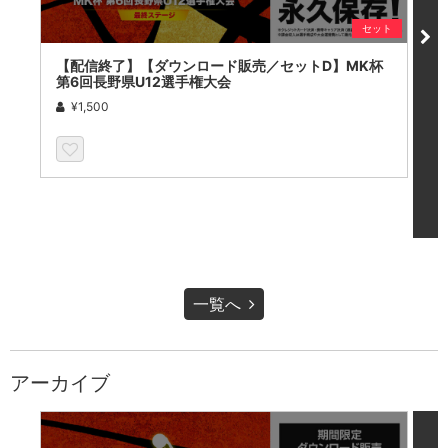
セット
【配信終了】【ダウンロード販売／セットD】MK杯
【
第6回長野県U12選手権大会
第
¥1,500
一覧へ
アーカイブ