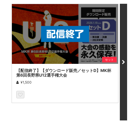
セット
【配信終了】【ダウンロード販売／セットD】MK杯
【
第6回長野県U12選手権大会
第
¥1,500