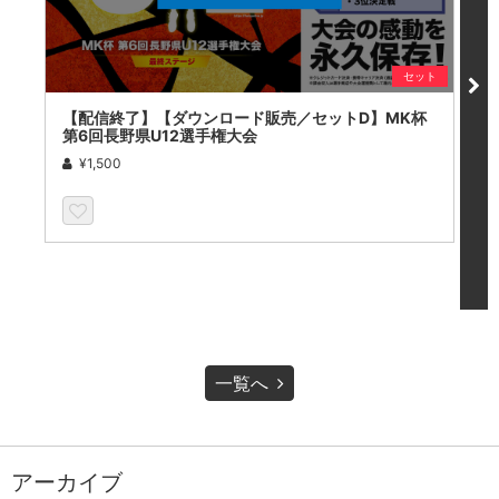
セット
【配信終了】【ダウンロード販売／セットD】MK杯
【
第6回長野県U12選手権大会
第
¥1,500
一覧へ
アーカイブ