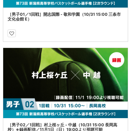
［男子01／1回戦］開志国際 - 敬和学園（10/31 15:00 三条市
文化会館 E）
［男子02／1回戦］村上桜ヶ丘 - 中越（10/31 15:00 長岡高
校）※録画配信／11月1日（日）19:00より視聴可能