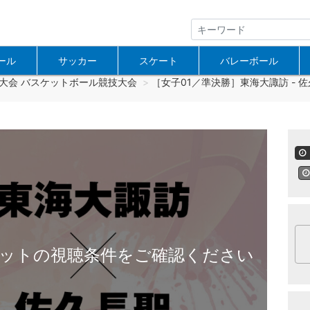
ール
サッカー
スケート
バレーボール
大会 バスケットボール競技大会
［女子01／準決勝］東海大諏訪 - 佐
ットの視聴条件をご確認ください