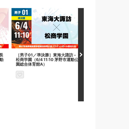
長
［男子01／準決勝］東海大諏訪 -
［男子02／準決勝］佐
運動
松商学園（6/4 11:10 茅野市運動公
本第一（6/4 11:10
園総合体育館A）
総合体育館B）