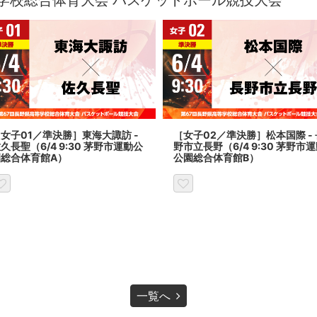
学校総合体育大会 バスケットボール競技大会
女子01／準決勝］東海大諏訪 -
［女子02／準決勝］松本国際 - 
久長聖（6/4 9:30 茅野市運動公
野市立長野（6/4 9:30 茅野市
園総合体育館A）
公園総合体育館B）
一覧へ