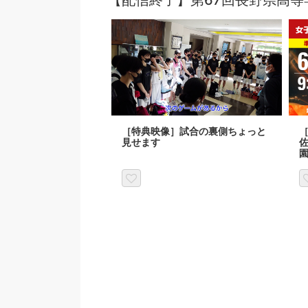
【配信終了】第67回長野県高等
［特典映像］試合の裏側ちょっと
［
見せます
佐