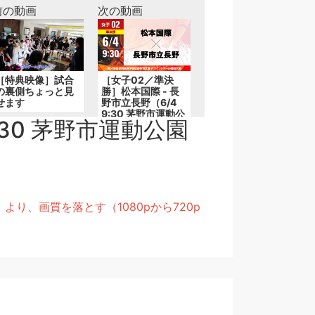
前の動画
次の動画
［特典映像］試合
［女子02／準決
の裏側ちょっと見
勝］松本国際 - 長
せます
野市立長野（6/4
9:30 茅野市運動公
:30 茅野市運動公園
園総合体育館B）
、画質を落とす（1080pから720p