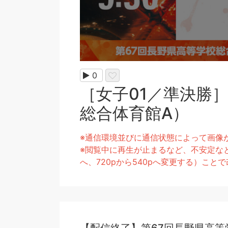
0
［女子01／準決勝］東
総合体育館A）
※通信環境並びに通信状態によって画像
※閲覧中に再生が止まるなど、不安定なと
へ、720pから540pへ変更する）こ