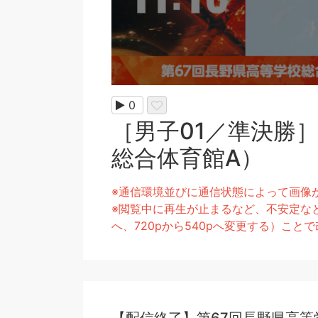
0
［男子01／準決勝］東
総合体育館A）
※通信環境並びに通信状態によって画像
※閲覧中に再生が止まるなど、不安定なと
へ、720pから540pへ変更する）こ