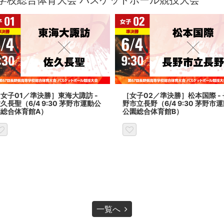
学校総合体育大会 バスケットボール競技大会
女子01／準決勝］東海大諏訪 -
［女子02／準決勝］松本国際 - 
久長聖（6/4 9:30 茅野市運動公
野市立長野（6/4 9:30 茅野市
園総合体育館A）
公園総合体育館B）
一覧へ