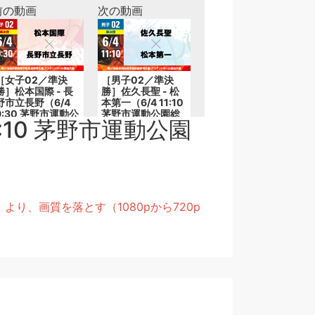
前の動画
次の動画
［女子02／準決
［男子02／準決
勝］松本国際 - 長
勝］佐久長聖 - 松
野市立長野（6/4
本第一（6/4 11:10
9:30 茅野市運動公
茅野市運動公園総
:10 茅野市運動公園
園総合体育館B）
合体育館B）
、画質を落とす（1080pから720p