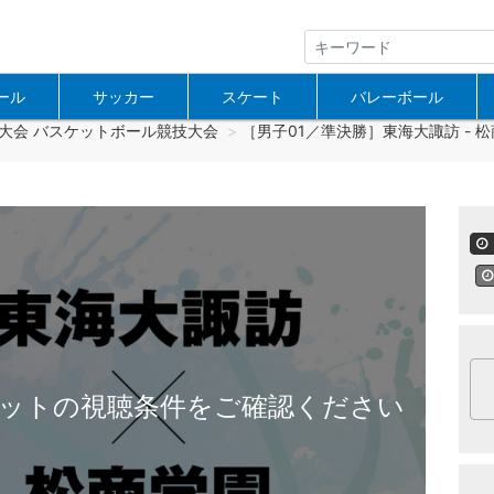
ール
サッカー
スケート
バレーボール
大会 バスケットボール競技大会
［男子01／準決勝］東海大諏訪 - 松商
ットの視聴条件をご確認ください