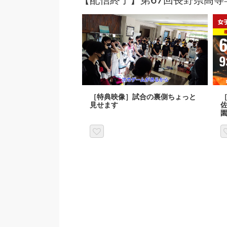
【配信終了】第67回長野県高等
［特典映像］試合の裏側ちょっと
［
見せます
佐