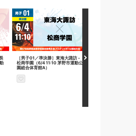
長
［男子01／準決勝］東海大諏訪 -
［男子02／準決勝］佐
運動
松商学園（6/4 11:10 茅野市運動公
本第一（6/4 11:10
園総合体育館A）
総合体育館B）