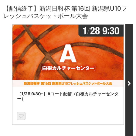
【配信終了】新潟日報杯 第16回 新潟県U10フ
レッシュバスケットボール大会
［1/28 9:30-］Aコート配信（白根カルチャーセンタ
［
ー）
ー