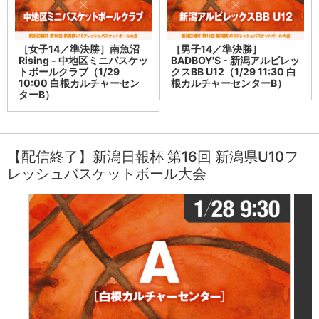
［女子14／準決勝］南魚沼
［男子14／準決勝］
Rising - 中地区ミニバスケッ
BADBOY'S - 新潟アルビレッ
トボールクラブ（1/29
クスBB U12（1/29 11:30 白
10:00 白根カルチャーセン
根カルチャーセンターB）
ターB）
【配信終了】新潟日報杯 第16回 新潟県U10フ
レッシュバスケットボール大会